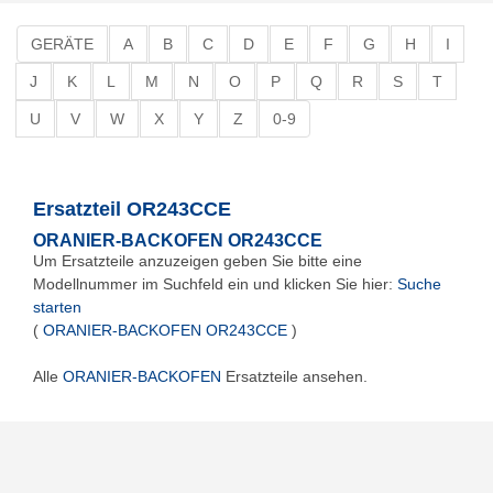
GERÄTE
A
B
C
D
E
F
G
H
I
J
K
L
M
N
O
P
Q
R
S
T
U
V
W
X
Y
Z
0-9
Ersatzteil OR243CCE
ORANIER-BACKOFEN OR243CCE
Um Ersatzteile anzuzeigen geben Sie bitte eine
Modellnummer im Suchfeld ein und klicken Sie hier:
Suche
starten
(
ORANIER-BACKOFEN OR243CCE
)
Alle
ORANIER-BACKOFEN
Ersatzteile ansehen.