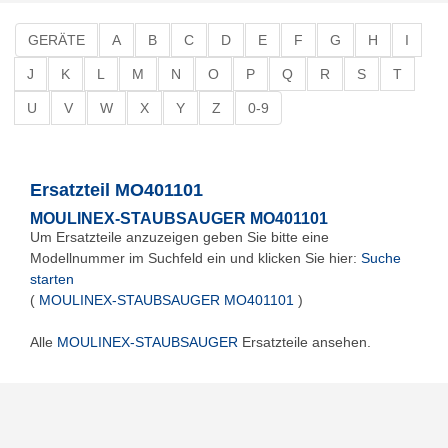
GERÄTE
A
B
C
D
E
F
G
H
I
J
K
L
M
N
O
P
Q
R
S
T
U
V
W
X
Y
Z
0-9
Ersatzteil MO401101
MOULINEX-STAUBSAUGER MO401101
Um Ersatzteile anzuzeigen geben Sie bitte eine
Modellnummer im Suchfeld ein und klicken Sie hier:
Suche
starten
(
MOULINEX-STAUBSAUGER MO401101
)
Alle
MOULINEX-STAUBSAUGER
Ersatzteile ansehen.