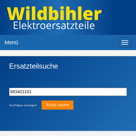
Menü
Toggl
navig
Ersatzteilsuche
Suchtipps anzeigen