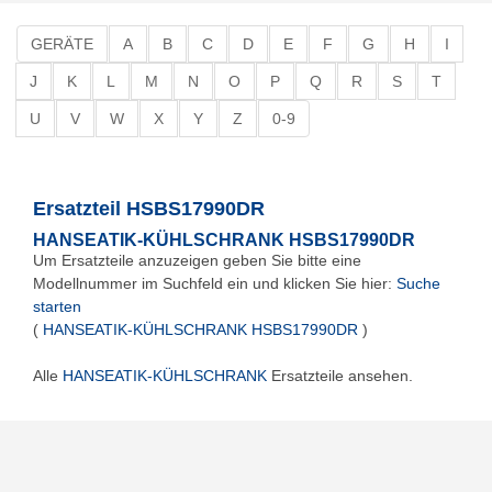
GERÄTE
A
B
C
D
E
F
G
H
I
J
K
L
M
N
O
P
Q
R
S
T
U
V
W
X
Y
Z
0-9
Ersatzteil HSBS17990DR
HANSEATIK-KÜHLSCHRANK HSBS17990DR
Um Ersatzteile anzuzeigen geben Sie bitte eine
Modellnummer im Suchfeld ein und klicken Sie hier:
Suche
starten
(
HANSEATIK-KÜHLSCHRANK HSBS17990DR
)
Alle
HANSEATIK-KÜHLSCHRANK
Ersatzteile ansehen.