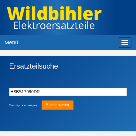
Menü
Toggl
navig
Ersatzteilsuche
Suchtipps anzeigen