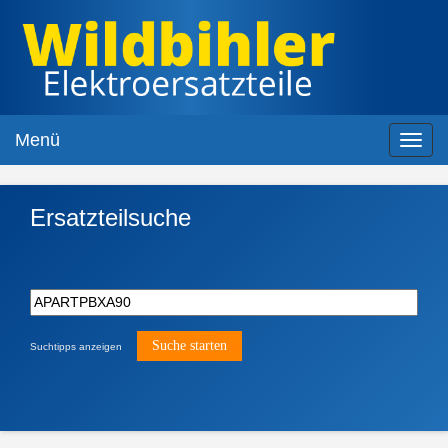
Menü
Toggl
navig
Ersatzteilsuche
Suchtipps anzeigen