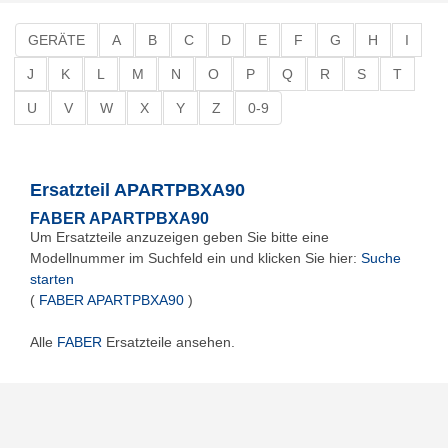
GERÄTE
A
B
C
D
E
F
G
H
I
J
K
L
M
N
O
P
Q
R
S
T
U
V
W
X
Y
Z
0-9
Ersatzteil APARTPBXA90
FABER APARTPBXA90
Um Ersatzteile anzuzeigen geben Sie bitte eine
Modellnummer im Suchfeld ein und klicken Sie hier:
Suche
starten
(
FABER APARTPBXA90
)
Alle
FABER
Ersatzteile ansehen.