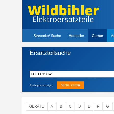
Startseite/ Suche
Hersteller
Geräte
V
Ersatzteilsuche
Bitte hier die Modellnummer
Ihres Gerätes eingeben.
Suchtipps anzeigen
GERÄTE
A
B
C
D
E
F
G