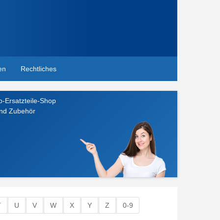
en
Rechtliches
o-Ersatzteile-Shop
und Zubehör
T
U
V
W
X
Y
Z
0-9