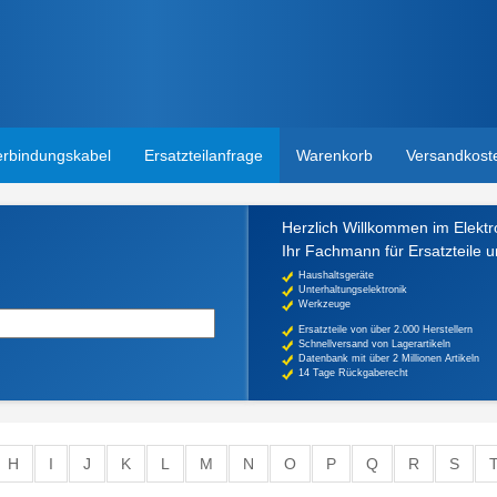
erbindungskabel
Ersatzteilanfrage
Warenkorb
Versandkost
Herzlich Willkommen im Elektr
Ihr Fachmann für Ersatzteile 
Haushaltsgeräte
Unterhaltungselektronik
Werkzeuge
Ersatzteile von über 2.000 Herstellern
Schnellversand von Lagerartikeln
Datenbank mit über 2 Millionen Artikeln
14 Tage Rückgaberecht
H
I
J
K
L
M
N
O
P
Q
R
S