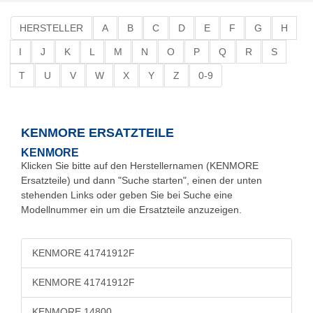
HERSTELLER
A
B
C
D
E
F
G
H
I
J
K
L
M
N
O
P
Q
R
S
T
U
V
W
X
Y
Z
0-9
KENMORE ERSATZTEILE
KENMORE
Klicken Sie bitte auf den Herstellernamen (KENMORE
Ersatzteile) und dann "Suche starten", einen der unten
stehenden Links oder geben Sie bei Suche eine
Modellnummer ein um die Ersatzteile anzuzeigen.
KENMORE 41741912F
KENMORE 41741912F
KENMORE 14800