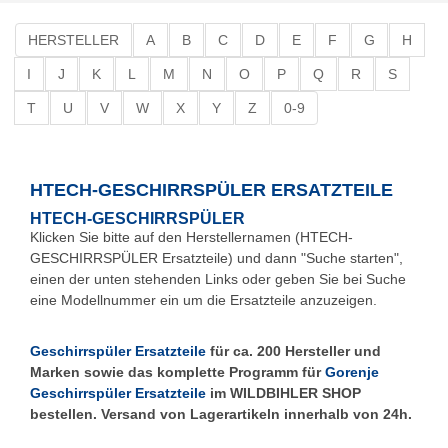
HERSTELLER
A
B
C
D
E
F
G
H
I
J
K
L
M
N
O
P
Q
R
S
T
U
V
W
X
Y
Z
0-9
HTECH-GESCHIRRSPÜLER ERSATZTEILE
HTECH-GESCHIRRSPÜLER
Klicken Sie bitte auf den Herstellernamen (HTECH-
GESCHIRRSPÜLER Ersatzteile) und dann "Suche starten",
einen der unten stehenden Links oder geben Sie bei Suche
eine Modellnummer ein um die Ersatzteile anzuzeigen.
Geschirrspüler Ersatzteile
für ca. 200 Hersteller und
Marken sowie das komplette Programm für
Gorenje
Geschirrspüler Ersatzteile
im WILDBIHLER SHOP
bestellen. Versand von Lagerartikeln innerhalb von 24h.