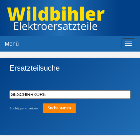
Menü
Toggl
navig
Ersatzteilsuche
Suchtipps anzeigen