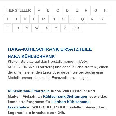
HERSTELLER
A
B
C
D
E
F
G
H
I
J
K
L
M
N
O
P
Q
R
S
T
U
V
W
X
Y
Z
0-9
HAKA-KÜHLSCHRANK ERSATZTEILE
HAKA-KÜHLSCHRANK
Klicken Sie bitte auf den Herstellernamen (HAKA-
KÜHLSCHRANK Ersatzteile) und dann "Suche starten", einen
der unten stehenden Links oder geben Sie bei Suche eine
Modellnummer ein um die Ersatzteile anzuzeigen.
Kühlschrank Ersatzteile
für ca. 250 Hersteller und
Marken, Vielzahl an
Kühlschrank Dichtungen
, sowie das
komplette Programm für
Liebherr Kühlschrank
Ersatzteile
im WILDBIHLER SHOP bestellen. Versand von
Lagerartikeln innerhalb von 24h.