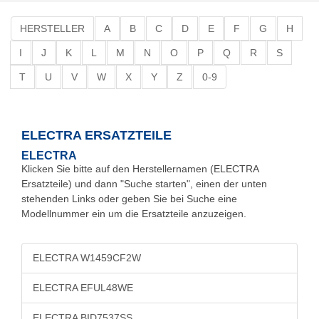
HERSTELLER
A
B
C
D
E
F
G
H
I
J
K
L
M
N
O
P
Q
R
S
T
U
V
W
X
Y
Z
0-9
ELECTRA ERSATZTEILE
ELECTRA
Klicken Sie bitte auf den Herstellernamen (ELECTRA
Ersatzteile) und dann "Suche starten", einen der unten
stehenden Links oder geben Sie bei Suche eine
Modellnummer ein um die Ersatzteile anzuzeigen.
ELECTRA W1459CF2W
ELECTRA EFUL48WE
ELECTRA BID7537SS