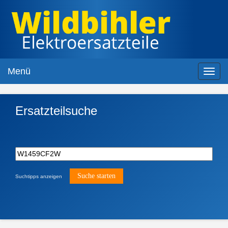
Menü
Toggl
navig
Ersatzteilsuche
Suchtipps anzeigen