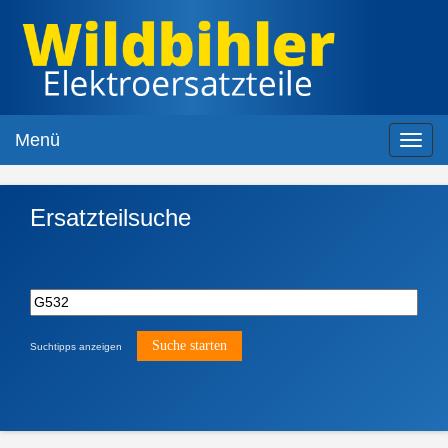
Menü
Toggl
navig
Ersatzteilsuche
Suchtipps anzeigen