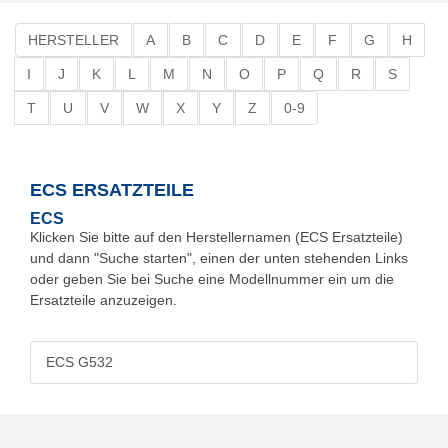
HERSTELLER
A
B
C
D
E
F
G
H
I
J
K
L
M
N
O
P
Q
R
S
T
U
V
W
X
Y
Z
0-9
ECS ERSATZTEILE
ECS
Klicken Sie bitte auf den Herstellernamen (ECS Ersatzteile)
und dann "Suche starten", einen der unten stehenden Links
oder geben Sie bei Suche eine Modellnummer ein um die
Ersatzteile anzuzeigen.
ECS G532