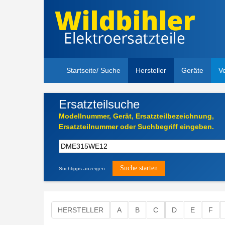
Startseite/ Suche
Hersteller
Geräte
V
Ersatzteilsuche
Suchtipps anzeigen
HERSTELLER
A
B
C
D
E
F