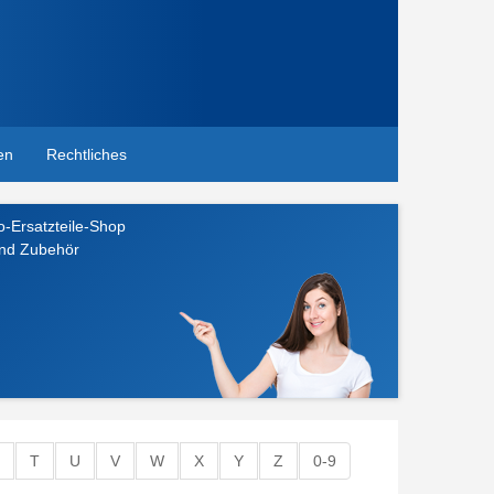
en
Rechtliches
o-Ersatzteile-Shop
und Zubehör
T
U
V
W
X
Y
Z
0-9