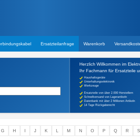
erbindungskabel
Ersatzteilanfrage
Warenkorb
Versandkost
Herzlich Willkommen im Elektr
Ihr Fachmann für Ersatzteile 
Haushaltsgeräte
Unterhaltungselektronik
Werkzeuge
Ersatzteile von über 2.000 Herstellern
Schnellversand von Lagerartikeln
Datenbank mit über 2 Millionen Artikeln
14 Tage Rückgaberecht
G
H
I
J
K
L
M
N
O
P
Q
R
S