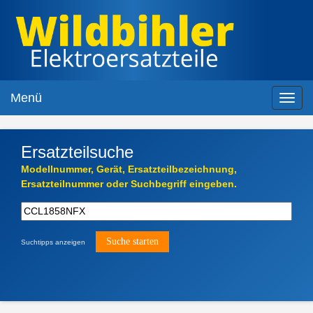
Menü
Toggl
navig
Ersatzteilsuche
Modellnummer, Gerät, Ersatzteilbezeichnung,
Ersatzteilnummer oder Suchbegriff eingeben.
Suchtipps anzeigen