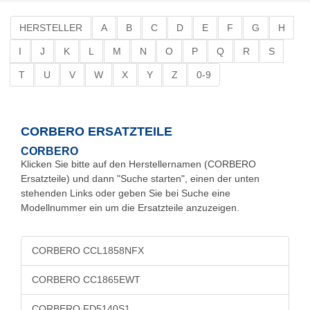
HERSTELLER
A
B
C
D
E
F
G
H
I
J
K
L
M
N
O
P
Q
R
S
T
U
V
W
X
Y
Z
0-9
CORBERO ERSATZTEILE
CORBERO
Klicken Sie bitte auf den Herstellernamen (CORBERO
Ersatzteile) und dann "Suche starten", einen der unten
stehenden Links oder geben Sie bei Suche eine
Modellnummer ein um die Ersatzteile anzuzeigen.
CORBERO CCL1858NFX
CORBERO CC1865EWT
CORBERO FD5140S1