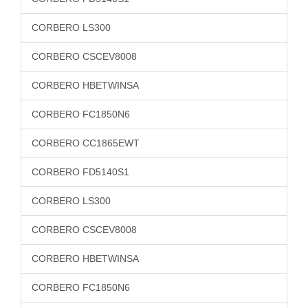
CORBERO LS300
CORBERO CSCEV8008
CORBERO HBETWINSA
CORBERO FC1850N6
CORBERO CC1865EWT
CORBERO FD5140S1
CORBERO LS300
CORBERO CSCEV8008
CORBERO HBETWINSA
CORBERO FC1850N6