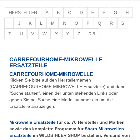
HERSTELLER
A
B
C
D
E
F
G
H
I
J
K
L
M
N
O
P
Q
R
S
T
U
V
W
X
Y
Z
0-9
CARREFOURHOME-MIKROWELLE
ERSATZTEILE
CARREFOURHOME-MIKROWELLE
Klicken Sie bitte auf den Herstellernamen
(CARREFOURHOME-MIKROWELLE Ersatzteile) und dann
"Suche starten", einen der unten stehenden Links oder
geben Sie bei Suche eine Modellnummer ein um die
Ersatzteile anzuzeigen.
Mikrowelle Ersatzteile
für ca. 70 Hersteller und Marken
sowie das komplette Programm für
Sharp Mikrowellen
Ersatzteile
im WILDBIHLER SHOP bestellen. Versand von